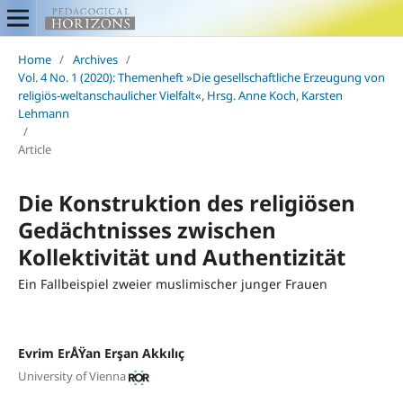
Home
/
Archives
/
Vol. 4 No. 1 (2020): Themenheft »Die gesellschaftliche Erzeugung von
religiös-weltanschaulicher Vielfalt«, Hrsg. Anne Koch, Karsten
Lehmann
/
Article
Die Konstruktion des religiösen
Gedächtnisses zwischen
Kollektivität und Authentizität
Ein Fallbeispiel zweier muslimischer junger Frauen
Evrim ErÅŸan Erşan Akkılıç
University of Vienna